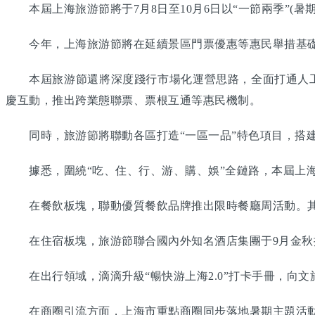
本屆上海旅游節將于7月8日至10月6日以“一節兩季”(暑
今年，上海旅游節將在延續景區門票優惠等惠民舉措基礎上
本屆旅游節還將深度踐行市場化運營思路，全面打通人工智
慶互動，推出跨業態聯票、票根互通等惠民機制。
同時，旅游節將聯動各區打造“一區一品”特色項目，搭建
據悉，圍繞“吃、住、行、游、購、娛”全鏈路，本屆上海
在餐飲板塊，聯動優質餐飲品牌推出限時餐廳周活動。其
在住宿板塊，旅游節聯合國內外知名酒店集團于9月金秋
在出行領域，滴滴升級“暢快游上海2.0”打卡手冊，向文
在商圈引流方面，上海市重點商圈同步落地暑期主題活動