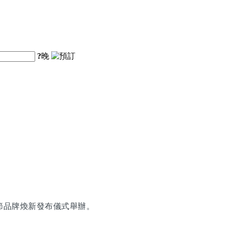
?
晚
節品牌煥新發布儀式舉辦。