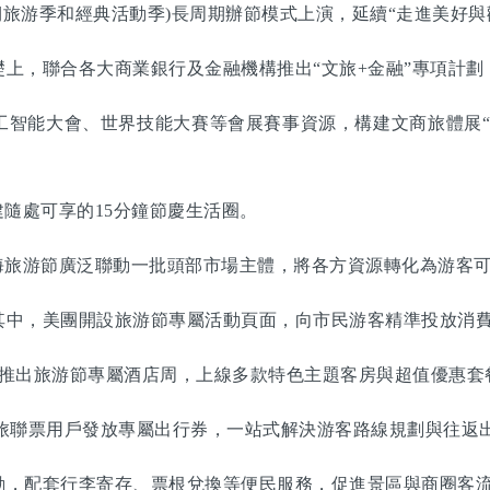
期旅游季和經典活動季)長周期辦節模式上演，延續“走進美好與
，聯合各大商業銀行及金融機構推出“文旅+金融”專項計劃
能大會、世界技能大賽等會展賽事資源，構建文商旅體展“
隨處可享的15分鐘節慶生活圈。
旅游節廣泛聯動一批頭部市場主體，將各方資源轉化為游客可
中，美團開設旅游節專屬活動頁面，向市民游客精準投放消費
推出旅游節專屬酒店周，上線多款特色主題客房與超值優惠套
旅聯票用戶發放專屬出行券，一站式解決游客路線規劃與往返
，配套行李寄存、票根兌換等便民服務，促進景區與商圈客