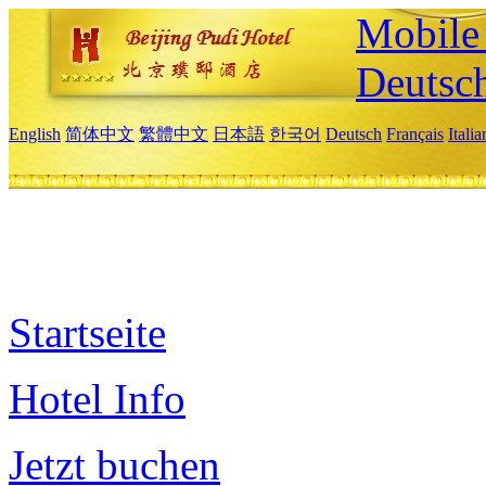
Mobile 
Deutsc
English
简体中文
繁體中文
日本語
한국어
Deutsch
Français
Itali
Startseite
Hotel Info
Jetzt buchen