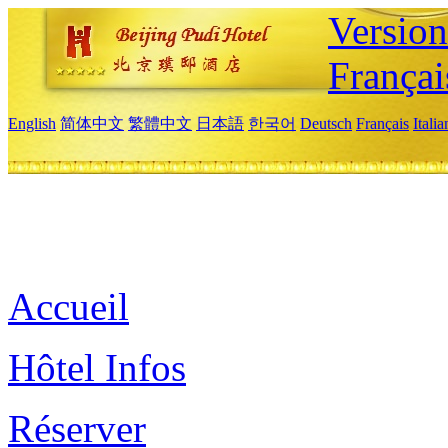
Versio
Françai
English
简体中文
繁體中文
日本語
한국어
Deutsch
Français
Itali
Accueil
Hôtel Infos
Réserver