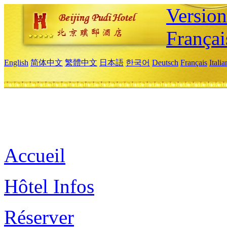
Versio
Françai
English
简体中文
繁體中文
日本語
한국어
Deutsch
Français
Itali
Accueil
Hôtel Infos
Réserver