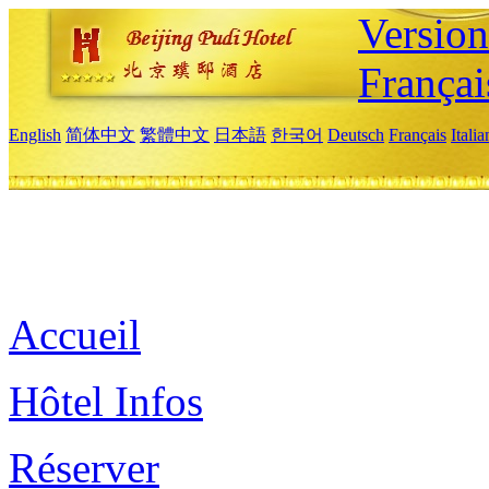
Versio
Françai
English
简体中文
繁體中文
日本語
한국어
Deutsch
Français
Itali
Accueil
Hôtel Infos
Réserver