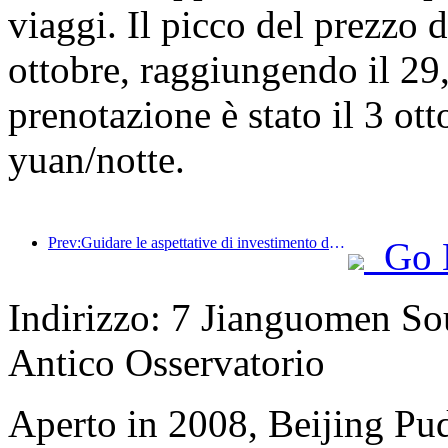
viaggi. Il picco del prezzo d
ottobre, raggiungendo il 29
prenotazione è stato il 3 o
yuan/notte.
Prev:Guidare le aspettative di investimento degli hotel esistenti! Il Wanxin Zhige Hotel ha vinto l'elogio del settore come 'Marchio di gestione eccellente di hotel esistenti'
Go 
Indirizzo: 7 Jianguomen Sou
Antico Osservatorio
Aperto in 2008, Beijing Pud