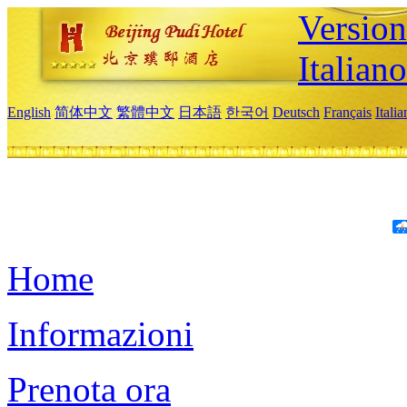
Version
Italiano
English
简体中文
繁體中文
日本語
한국어
Deutsch
Français
Itali
Home
Informazioni
Prenota ora