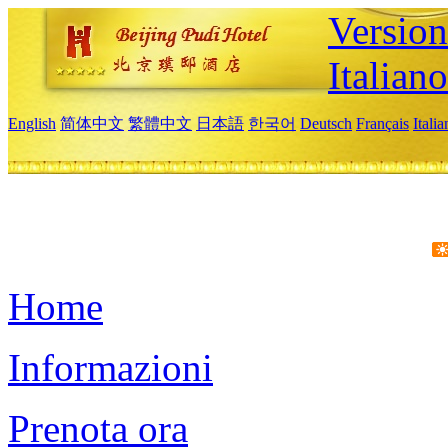
Version
Italiano
English
简体中文
繁體中文
日本語
한국어
Deutsch
Français
Itali
Home
Informazioni
Prenota ora