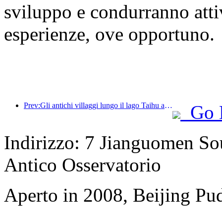
sviluppo e condurranno attiv
esperienze, ove opportuno.
Prev:Gli antichi villaggi lungo il lago Taihu a Huzhou, nella provincia dello Zhejiang, hanno avviato lavori di ristrutturazione e ammodernamento, con un investimento di quasi 1 miliardo di yuan.
Go 
Indirizzo: 7 Jianguomen Sou
Antico Osservatorio
Aperto in 2008, Beijing Pud