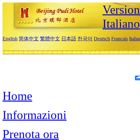
Version
Italiano
English
简体中文
繁體中文
日本語
한국어
Deutsch
Français
Itali
Home
Informazioni
Prenota ora