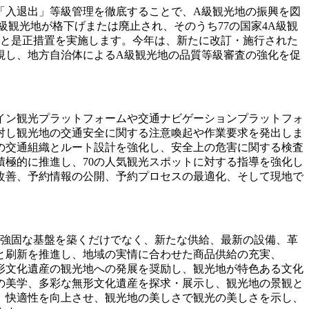
「入退出」等級管理を徹底することで、A級観光地の振興を図
級観光地が格下げまたは廃止され、そのうち77の国家4A級観
判と是正措置を実施します。今年は、新たに改訂・施行された
視し、地方自治体によるA級観光地の品質等級審査の強化を促
イン観光プラットフォームや交通ナビゲーションプラットフォ
対し観光地の交通安全に関する注意喚起や作業要求を発出しま
の交通組織とルート設計を強化し、安全上の危害に関する検査
極的に推進し、70の人気観光スポットに対する指導を強化し
改善、予約情報の公開、予約プロセスの最適化、そして現地で
の強固な基盤を築くだけでなく、新たな供給、最新の設備、革
と刷新を推進し、地域の実情に合わせた商品供給の充実、
形文化遺産の観光地への発展を奨励し、観光地が特色ある文化
の美学、多彩な無形文化遺産を探求・展示し、観光地の景観と
、快適性を向上させ、観光地の美しさで観光の美しさを示し、