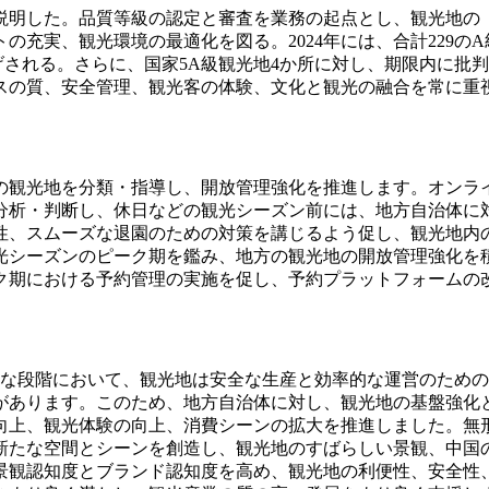
説明した。品質等級の認定と審査を業務の起点とし、観光地の
充実、観光環境の最適化を図る。2024年には、合計229のA
げされる。さらに、国家5A級観光地4か所に対し、期限内に批
スの質、安全管理、観光客の体験、文化と観光の融合を常に重
の観光地を分類・指導し、開放管理強化を推進します。オンラ
分析・判断し、休日などの観光シーズン前には、地方自治体に
性、スムーズな退園のための対策を講じるよう促し、観光地内
光シーズンのピーク期を鑑み、地方の観光地の開放管理強化を積
ク期における予約管理の実施を促し、予約プラットフォームの
たな段階において、観光地は安全な生産と効率的な運営のため
があります。このため、地方自治体に対し、観光地の基盤強化
向上、観光体験の向上、消費シーンの拡大を推進しました。無
新たな空間とシーンを創造し、観光地のすばらしい景観、中国
景観認知度とブランド認知度を高め、観光地の利便性、安全性