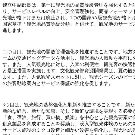
魏立中副部長は、第一に観光地の品質等級管理を強化すると
り、サービスレベルの向上、安全管理強化、商品フォーマットの
光地が格下げまたは廃止され、1つの国家5A級観光地が格下
国家基準「観光地品質等級分類」と併せて、観光地のサービ
進します。
二つ目は、観光地の開放管理強化を推進することです。地方
ームの交通ビッグデータを活用し、観光地の人気度を事前に
す。また、人気観光地に対し、入園の利便性、観光客の快適
と是正措置を実施します。文化観光部資源開発局は、夏の観
ます。また、人気観光スポットに対し、観光シーズンのピー
の旅客動線案内とサービス保証の強化を促します。
3つ目は、観光地の基盤強化と刷新を推進することです。新
新的な経営、新たな知恵、そして新鮮な環境を実現する必要
「食、宿泊、旅行、買い物、娯楽」を中心とした観光要素の
創意製品を育成することを奨励し、没入型観光体験のための
サービス施設のミクロ改造と細かい改善を強化し、観光地の