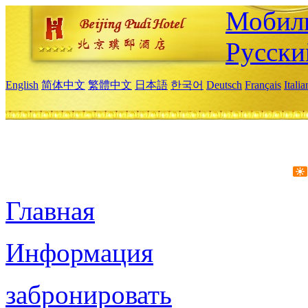
Мобиль
Русски
English
简体中文
繁體中文
日本語
한국어
Deutsch
Français
Itali
Главная
Информация
забронировать