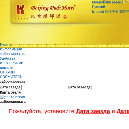
Мобильная версия
Русский
English
简体中文
繁體
Главная
Информация
забронировать
Удобства
ФОТОГРАФИИ
новости
ОТЗЫВЫ
СВЯЖИТЕСЬ
забронировать
Дата заезда:
Дата отъезда:
Карта отеля
забронировать
Пожалуйста, установите
Дата заезда
и
Дат