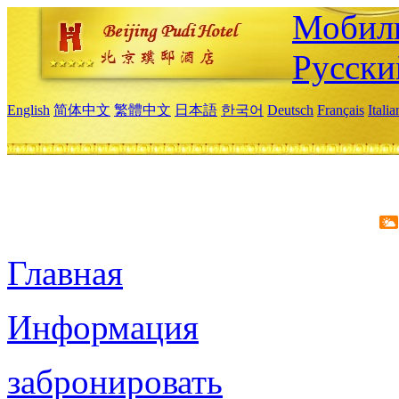
Мобиль
Русски
English
简体中文
繁體中文
日本語
한국어
Deutsch
Français
Itali
Главная
Информация
забронировать